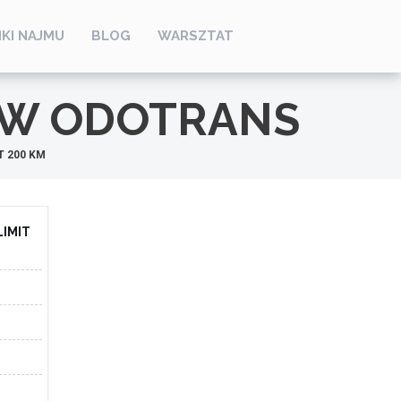
KI NAJMU
BLOG
WARSZTAT
W ODOTRANS
T 200 KM
LIMIT