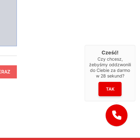
Cześć!
Czy chcesz,
żebyśmy oddzwonili
do Ciebie za darmo
ERAZ
w
28
sekund?
TAK