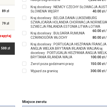
Kraj docelowy : NIEMCY CZECHY SŁOWACJA AUS
89 zł
SŁOWENIA WĘGRY
40.00 zł 
Kraj docelowy : BELGIA DANIA LUKSEMBURG
SZWAJCARIA HOLANDIA CHORWACJA NORWEGI
79 zł
SZWECJA FINLANDIA ESTONIA LITWA ŁOTWA
60.00 zł 
Kraj docelowy : BUŁGARIA RUMUNIA
zapytaj
CZARNOGÓRA WŁOCHY
80.00 zł 
Kraj docelowy : PORTUGALIA HISZPANIA FRANCJA
500 zł
ANGLIA WIELKA BRYTANIA IRLANDIA WALIAKraj
docelowy : PORTUGALIA HISZPANIA ANGLIA WIEL
BRYTANIA IRLANDIA WALIA
100.00 zł 
Zwrot poza godzinami pracy
150.00 zł 
Wyjazd za granicę
300.00 zł 
Miejsce zwrotu