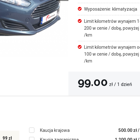
Wyposażenie: klimatyzacja
Limit kilometrów wynajem 1-
200 w cenie / dobę, powyżej
/km
Limit kilometrów wynajem od
100 w cenie / dobę, powyżej
/km
99.00
zł / 1 dzień
Kaucja krajowa
500.00 zł 
99 zł
Kaucja zagraniczna
1,200.00 zł 